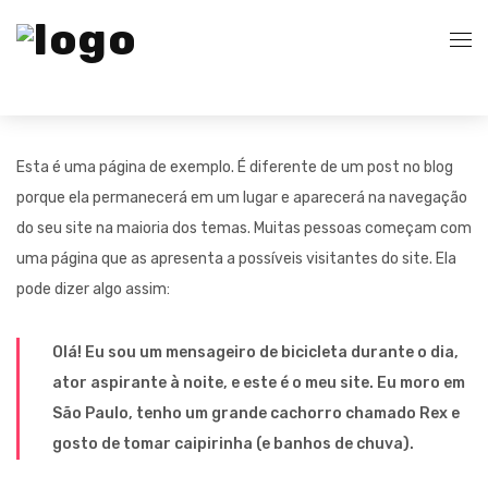
Home
Esta é uma página de exemplo. É diferente de um post no blog
Quem Somos
porque ela permanecerá em um lugar e aparecerá na navegação
do seu site na maioria dos temas. Muitas pessoas começam com
Serviços
uma página que as apresenta a possíveis visitantes do site. Ela
pode dizer algo assim:
Search Engine Optimization
Blog
Olá! Eu sou um mensageiro de bicicleta durante o dia,
Pay Per Click Management
Contato
ator aspirante à noite, e este é o meu site. Eu moro em
São Paulo, tenho um grande cachorro chamado Rex e
Digital Marketing Services
gosto de tomar caipirinha (e banhos de chuva).